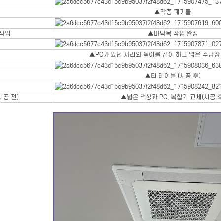
▲각종 폐기물
 작업
▲바닥목 작업 완성
▲PC가 있던 자리와 높이를 같이 하고 넓은 수납장 
▲티 테이블 (시공 후)
공 전)
▲넓은 책상과 PC, 복합기 교체(시공 후